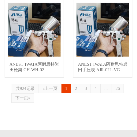
ANEST IWATA阿耐思特岩
ANEST IWATA阿耐思特岩
查看详情
查看详情
田枪架 GH-WH-02
田手压表 AJR-02L-VG
共924记录
«上一页
1
2
3
4
...
26
下一页»