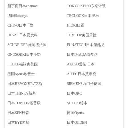
新宇亩日本cosmos
TOKYO KEISO东京计装
德国Sonosys
TECLOCK日本得乐
CHINO日本千野
HIOKI日置
ULVAC日本爱发科
TEMTOP美国乐控
SCHNEIDER施耐德法国
FUNATECH日本船越龙
ONOSOKKI日本小野
日本IMADA依梦达
FLUKE福禄克美国
ATAGO爱拓 日本
德国optris欧普士
AITEC日本艾泰克
日本REVOX莱宝克斯
SIEMENS西门子德国
日本THINKY新基
日本ORC
日本TOPCON拓普康
SUZUKI铃木
日本SEN日森
德国Optris
日本EYE岩崎
日本OJIDEN