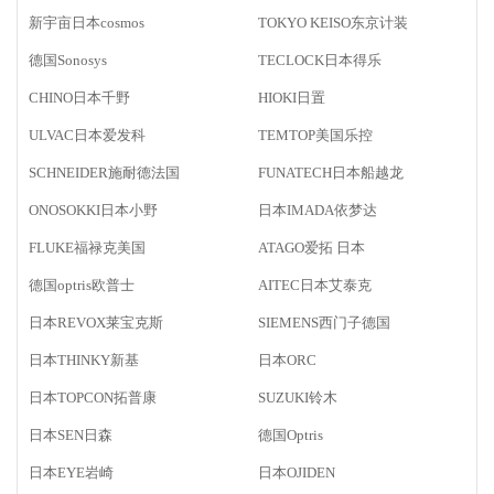
新宇亩日本cosmos
TOKYO KEISO东京计装
德国Sonosys
TECLOCK日本得乐
CHINO日本千野
HIOKI日置
ULVAC日本爱发科
TEMTOP美国乐控
SCHNEIDER施耐德法国
FUNATECH日本船越龙
ONOSOKKI日本小野
日本IMADA依梦达
FLUKE福禄克美国
ATAGO爱拓 日本
德国optris欧普士
AITEC日本艾泰克
日本REVOX莱宝克斯
SIEMENS西门子德国
日本THINKY新基
日本ORC
日本TOPCON拓普康
SUZUKI铃木
日本SEN日森
德国Optris
日本EYE岩崎
日本OJIDEN