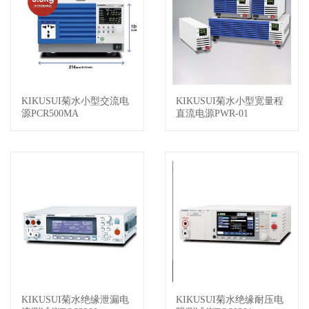
KIKUSUI菊水小型交流电
KIKUSUI菊水小型宽量程
查看详情
查看详情
源PCR500MA
直流电源PWR-01
KIKUSUI菊水绝缘泄漏电
KIKUSUI菊水绝缘耐压电
查看详情
查看详情