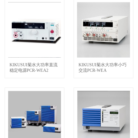
KIKUSUI菊水大功率直流
KIKUSUI菊水大功率小巧
查看详情
查看详情
稳定电源PCR-WEA2
交流PCR-WEA