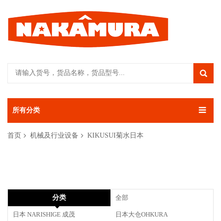
所有分类
首页
机械及行业设备
KIKUSUI菊水日本
分类
全部
日本 NARISHIGE 成茂
日本大仓OHKURA