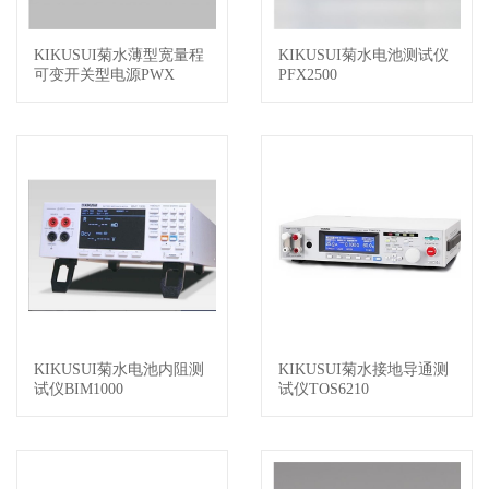
KIKUSUI菊水薄型宽量程
KIKUSUI菊水电池测试仪
查看详情
查看详情
可变开关型电源PWX
PFX2500
KIKUSUI菊水电池内阻测
KIKUSUI菊水接地导通测
查看详情
查看详情
试仪BIM1000
试仪TOS6210