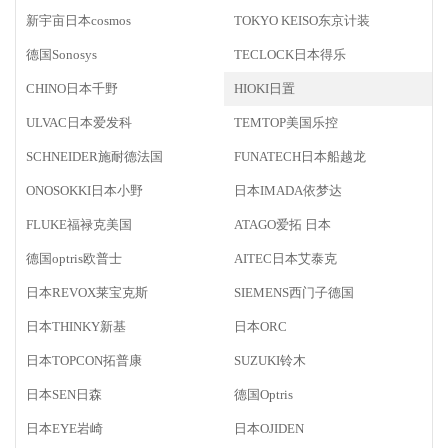
新宇亩日本cosmos
TOKYO KEISO东京计装
德国Sonosys
TECLOCK日本得乐
CHINO日本千野
HIOKI日置
ULVAC日本爱发科
TEMTOP美国乐控
SCHNEIDER施耐德法国
FUNATECH日本船越龙
ONOSOKKI日本小野
日本IMADA依梦达
FLUKE福禄克美国
ATAGO爱拓 日本
德国optris欧普士
AITEC日本艾泰克
日本REVOX莱宝克斯
SIEMENS西门子德国
日本THINKY新基
日本ORC
日本TOPCON拓普康
SUZUKI铃木
日本SEN日森
德国Optris
日本EYE岩崎
日本OJIDEN