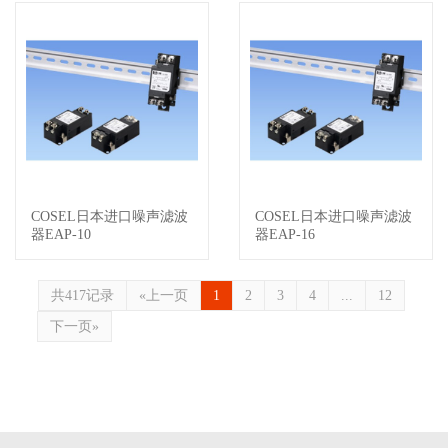
COSEL日本进口噪声滤波
COSEL日本进口噪声滤波
查看详情
查看详情
器EAP-10
器EAP-16
共417记录
«上一页
1
2
3
4
...
12
下一页»