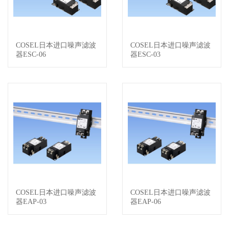
COSEL日本进口噪声滤波
COSEL日本进口噪声滤波
查看详情
查看详情
器ESC-06
器ESC-03
COSEL日本进口噪声滤波
COSEL日本进口噪声滤波
查看详情
查看详情
器EAP-03
器EAP-06