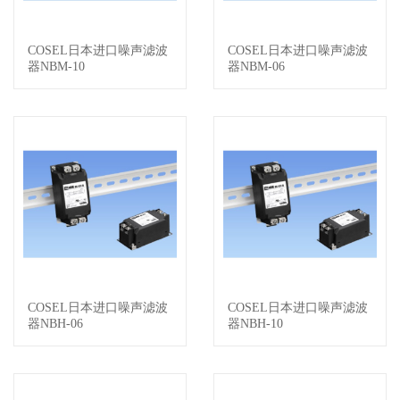
COSEL日本进口噪声滤波
COSEL日本进口噪声滤波
查看详情
查看详情
器NBM-10
器NBM-06
COSEL日本进口噪声滤波
COSEL日本进口噪声滤波
查看详情
查看详情
器NBH-06
器NBH-10