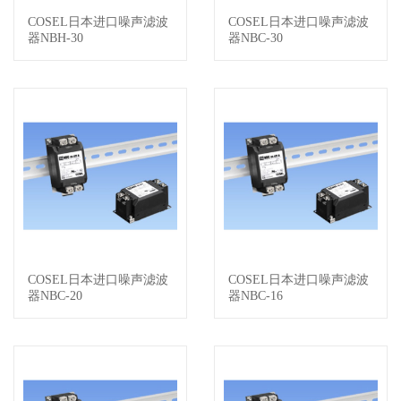
COSEL日本进口噪声滤波
COSEL日本进口噪声滤波
查看详情
查看详情
器NBH-30
器NBC-30
COSEL日本进口噪声滤波
COSEL日本进口噪声滤波
查看详情
查看详情
器NBC-20
器NBC-16