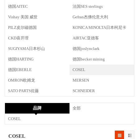
德国AITEC
法国SES sterlings
Vishay 美国 威世
Gefran杰佛伦意大利
PILZ皮尔磁德国
KONICA MINOLTA日本柯尼卡
CKD喜开理
AIRTAC亚德客
SUGIYAMA日本杉山
德国joslynclark
德国HARTING
德国becker mining
德国EBERLE
COSEL
OMRON欧姆龙
MERSEN
SATO PARTS佐藤
SCHNEIDER
品牌
全部
COSEL
COSEL