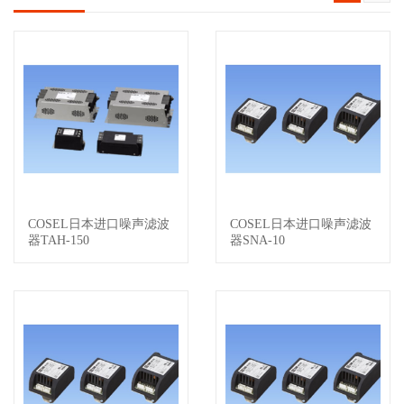
COSEL日本进口噪声滤波
COSEL日本进口噪声滤波
查看详情
查看详情
器TAH-150
器SNA-10