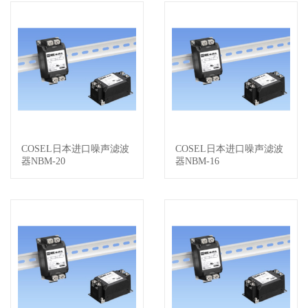
COSEL日本进口噪声滤波
COSEL日本进口噪声滤波
查看详情
查看详情
器NBM-20
器NBM-16