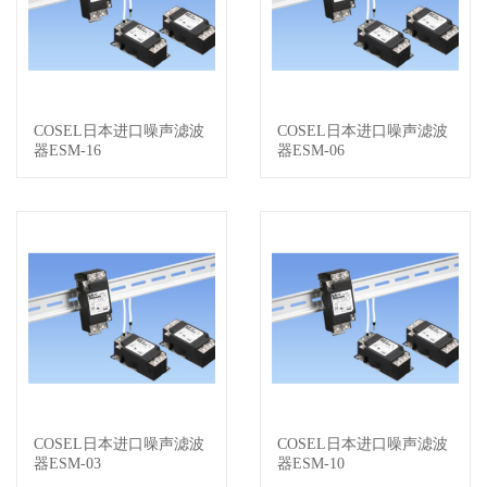
COSEL日本进口噪声滤波
COSEL日本进口噪声滤波
查看详情
查看详情
器ESM-16
器ESM-06
COSEL日本进口噪声滤波
COSEL日本进口噪声滤波
查看详情
查看详情
器ESM-03
器ESM-10