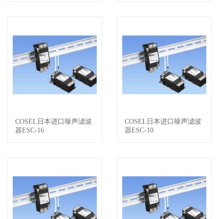
COSEL日本进口噪声滤波
COSEL日本进口噪声滤波
查看详情
查看详情
器ESC-16
器ESC-10